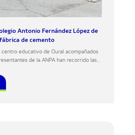
colegio Antonio Fernández López de
 fábrica de cemento
el centro educativo de Oural acompañados
resentantes de la ANPA han recorrido las
planta con el objetivo de conocer de cerca
ación del cemento y acercarse a la realidad
rno.