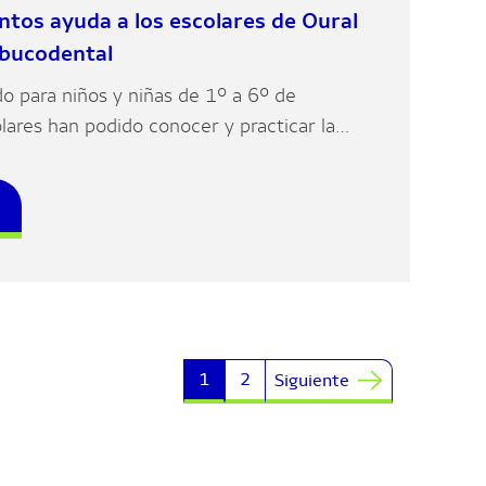
tos ayuda a los escolares de Oural
 bucodental
do para niños y niñas de 1º a 6º de
olares han podido conocer y practicar la
bo una correcta higiene bucodental.
1
2
Siguiente