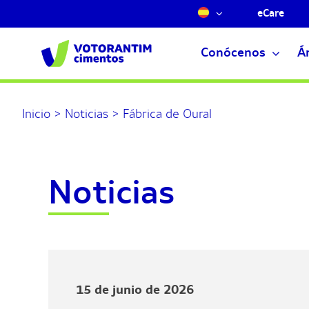
Saltar
eCare
al
contenido
Conócenos
Á
Inicio
>
Noticias
>
Fábrica de Oural
Noticias
15 de junio de 2026