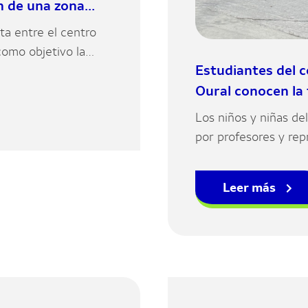
ón de una zona
ta entre el centro
como objetivo la
Estudiantes del 
iones y la plantación
Oural conocen la
al.
Los niños y niñas d
por profesores y rep
instalaciones de la 
el proceso de fabric
Leer más
industrial de su ento