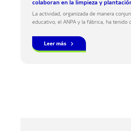
colaboran en la limpieza y plantaci
próxima a la planta
La actividad, organizada de manera conjun
educativo, el ANPA y la fábrica, ha tenido 
limpieza de una zona próxima a las instalac
de árboles para la mejora del entorno natur
Leer más