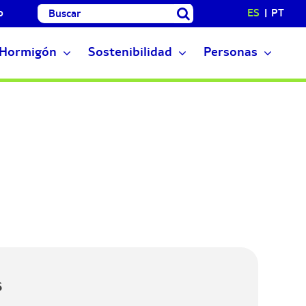
Buscar:
o
ES
PT
Hormigón
Sostenibilidad
Personas
6