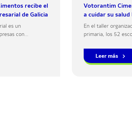
imentos recibe el
Votorantim Cimen
esarial de Galicia
a cuidar su salud
ial es un
En el taller organiza
mpresas con
primaria, los 52 esc
a rama de la ciencia
forma de llevar a ca
Leer más