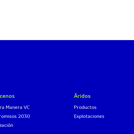
cenos
Áridos
ra Manera VC
Productos
romisos 2030
Explotaciones
zación