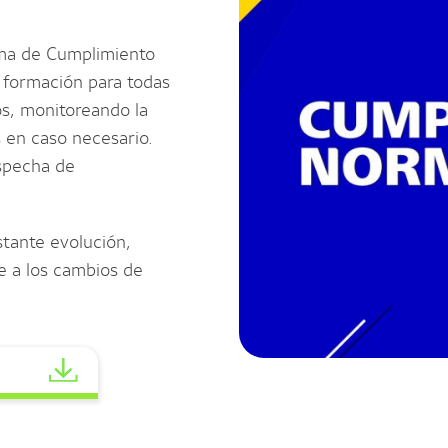
ma de Cumplimiento
formación para todas
s, monitoreando la
 en caso necesario.
specha de
stante evolución,
e a los cambios de