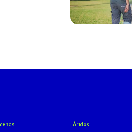
cenos
Áridos