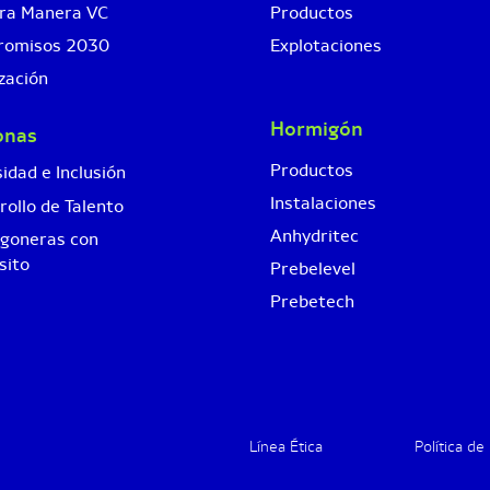
ra Manera VC
Productos
romisos 2030
Explotaciones
zación
Hormigón
onas
Productos
idad e Inclusión
Instalaciones
rollo de Talento
Anhydritec
goneras con
sito
Prebelevel
Prebetech
Línea Ética
Política de