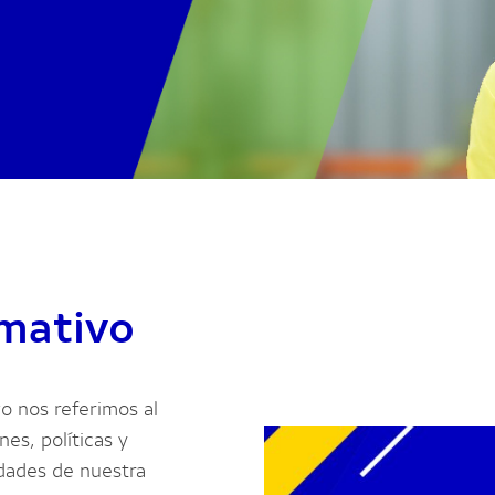
mativo
 nos referimos al
es, políticas y
idades de nuestra