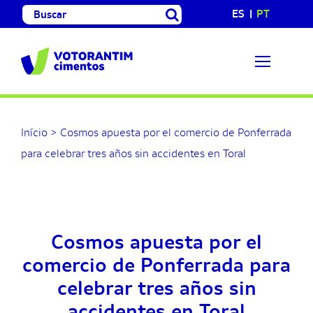
Skip
Search
ES
PT
to
for:
content
Início
>
Cosmos apuesta por el comercio de Ponferrada
para celebrar tres años sin accidentes en Toral
Cosmos apuesta por el
comercio de Ponferrada para
celebrar tres años sin
accidentes en Toral