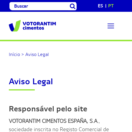
Skip
Search
ES
PT
to
for:
content
Início
>
Aviso Legal
Aviso Legal
Responsável pelo site
VOTORANTIM CIMENTOS ESPAÑA, S.A.
,
sociedade inscrita no Registo Comercial de