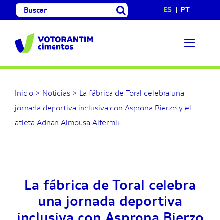
Saltar
Buscar:
ES
PT
al
contenido
Inicio
>
Noticias
>
La fábrica de Toral celebra una
jornada deportiva inclusiva con Asprona Bierzo y el
atleta Adnan Almousa Alfermli
La fábrica de Toral celebra
una jornada deportiva
inclusiva con Asprona Bierzo